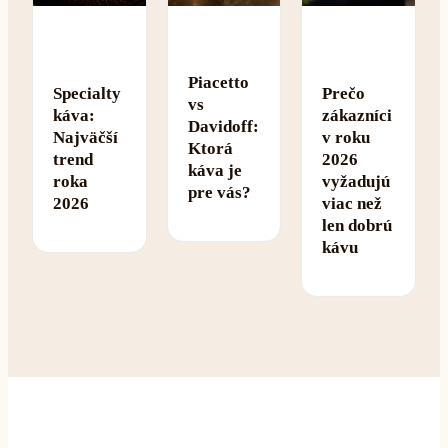
TRENDY
TRENDY
KÁVA
2026
2026
Piacetto
Specialty
Prečo
vs
káva:
zákazníci
Davidoff:
Najväčší
v roku
Ktorá
trend
2026
káva je
roka
vyžadujú
pre vás?
2026
viac než
len dobrú
kávu