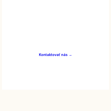
Máte otázky alebo chcete
poradiť?
Kontaktujte nás — poradíme vám s výberom
kávy, kávovaru alebo filtrácie.
Kontaktovať nás →