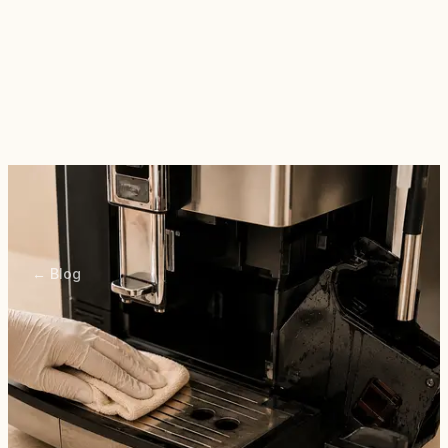
E-shop
Katalóg
Značky
Naše služby
Blog
O nás
Kontaktujte nás
← Blog