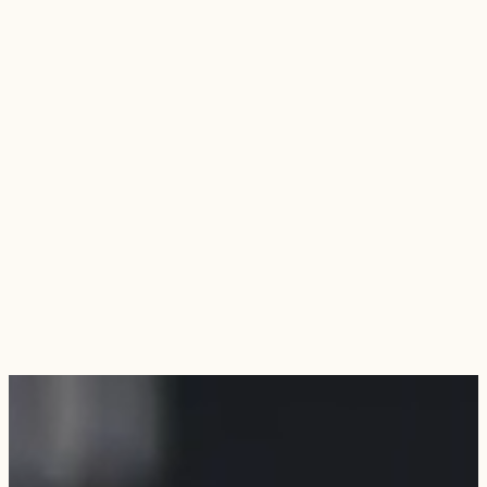
E-shop
Katalóg
Značky
Naše služby
Blog
O nás
Kontaktujte nás