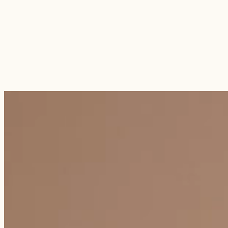
E-shop
Katalóg
Značky
Naše služby
Blog
O nás
Kontaktujte nás