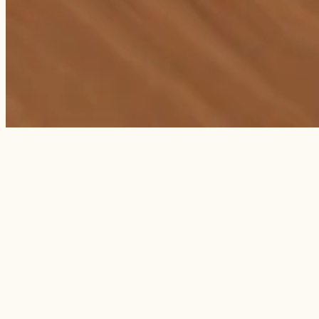
CREM — kompaktné kávovary pre domácnosť