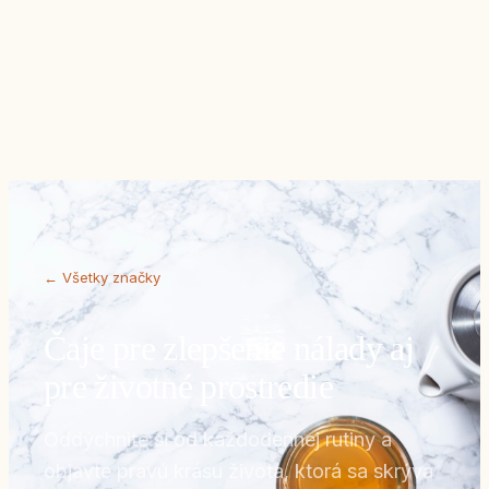
E-shop
Katalóg
Značky
Naše služby
Blog
O nás
Kontaktujte nás
← Všetky značky
Čaje pre zlepšenie nálady aj
pre životné prostredie
Oddýchnite si od každodennej rutiny a
objavte pravú krásu života, ktorá sa skrýva