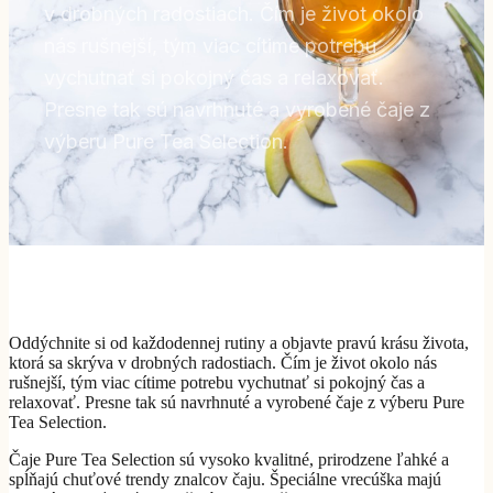
v drobných radostiach. Čím je život okolo
nás rušnejší, tým viac cítime potrebu
vychutnať si pokojný čas a relaxovať.
Presne tak sú navrhnuté a vyrobené čaje z
výberu Pure Tea Selection.
Oddýchnite si od každodennej rutiny a objavte pravú krásu života,
ktorá sa skrýva v drobných radostiach. Čím je život okolo nás
rušnejší, tým viac cítime potrebu vychutnať si pokojný čas a
relaxovať. Presne tak sú navrhnuté a vyrobené čaje z výberu Pure
Tea Selection.
Čaje Pure Tea Selection sú vysoko kvalitné, prirodzene ľahké a
spĺňajú chuťové trendy znalcov čaju. Špeciálne vrecúška majú