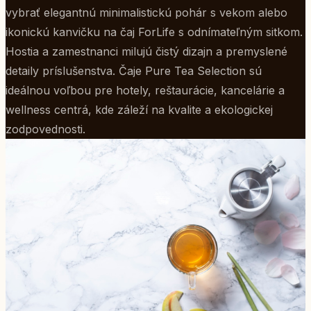
vybrať elegantnú minimalistickú pohár s vekom alebo
ikonickú kanvičku na čaj ForLife s odnímateľným sitkom.
Hostia a zamestnanci milujú čistý dizajn a premyslené
detaily príslušenstva. Čaje Pure Tea Selection sú
ideálnou voľbou pre hotely, reštaurácie, kancelárie a
wellness centrá, kde záleží na kvalite a ekologickej
zodpovednosti.