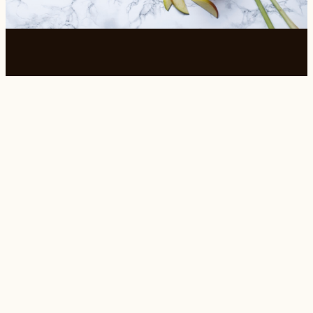
Kávovary
Mlynčeky
Káva a čaj
Baristické pomôcky
Riešenia
Servis
Konfigurátor
SAM ID